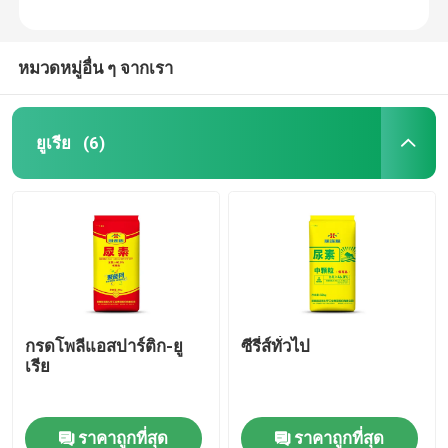
หมวดหมู่อื่น ๆ จากเรา
ยูเรีย
(6)
กรดโพลีแอสปาร์ติก-ยู
ซีรี่ส์ทั่วไป
เรีย
ราคาถูกที่สุด
ราคาถูกที่สุด