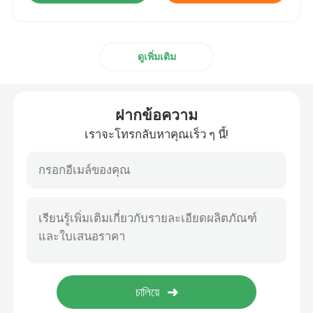
ดูเพิ่มเติม
ฝากข้อความ
เราจะโทรกลับหาคุณเร็ว ๆ นี้!