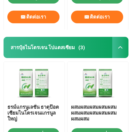
ติดต่อเรา
ติดต่อเรา
สารปุ๋ยไนโตรเจน โปแตสเซียม
(3)
บ้าน
ธรม์แกรนูเลชั่น ธาตุป๊อต
ผสมผสมผสมผสมผสม
สินค้า
เซียมไนโตรเจนแกรนูล
ผสมผสมผสมผสมผสม
ใหญ่
ผสมผสม
วิดีโอ