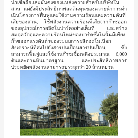
น่าเชื่อถือและมั่นคงของแหล่งควายสําหรับบริษัทใน
สวน แต่ยังมีประสิทธิภาพลดต้นทุนของควายนําการดํา
เฟอร์ฟูริลแอลกอฮอล์
เนินโครงการฟื้นฟูและใช้งานความร้อนและความดันที่
เสียของสวน, ใช้พลังงานความร้อนที่เสียจากก๊าซออก
ของอุปกรณ์การผลิตในปาร์คอย่างเต็มที่ และสร้าง
ทบ
สมดุลวัตถุและความร้อนใหม่ของปาร์คซึ่งในนั้นมีเพียง
ก๊าซออกแรงดันต่ําของระบบการผลิตอะโมเนียก
สังเคราะห์ที่ส่งไปยังสารปนเปื้อนสารปนเปื้อน, ซึ่ง
กรดฮิวมิก
สามารถฟื้นฟูและใช้งานก๊าซเชื้อเพลิงประมาณ 6,000
ตันและถ่านหินมาตรฐาน และประสิทธิภาพการ
ประหยัดพลังงานสามารถบรรลุกว่า 20 ล้านหยวน