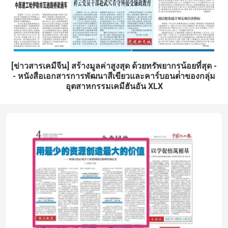
[ข่าวสารเคมีจีน] สร้างมูลค่าสูงสุด ด้วยทรัพยากรน้อยที่สุด -
- หนังสือเอกสารการพัฒนาสีเขียวและคาร์บอนต่ําของกลุ่ม
อุตสาหกรรมเคมีฮันอัน XLX