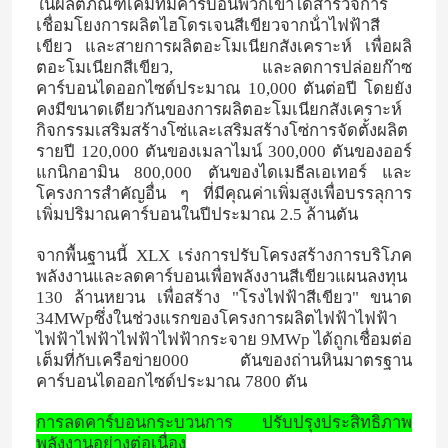
ในผลิตภัณฑ์เคมีที่มีคาร์บอนพวกเขาได้สํารวจการ
เชื่อมโยงการผลิตไฮโดรเจนสีเขียวจากน้ําไฟฟ้าสี
เขียว และสายการผลิตอะโมเนียกสังเคราะห์ เพื่อผลิ
เกี่ยวกับเรา
ตอะโมเนียกสีเขียว, และลดการปล่อยก๊าซ
คาร์บอนไดออกไซด์ประมาณ 10,000 ตันต่อปี โดยยัง
คงมีขนาดเดียวกันของการผลิตอะโมเนียกสังเคราะห์
ทัวร์โรงงาน
กิจกรรมเสริมสร้างโซ่และเสริมสร้างโซ่การจัดตั้งผลิต
รายปี 120,000 ตันของเมลาไมน์ 300,000 ตันของออร์
แกนิกอามิน 800,000 ตันของไดเมธีลเอเทอร์ และ
ควบคุมคุณภาพ
โครงการสําคัญอื่น ๆ ที่มีคุณค่าเพิ่มสูงเพื่อบรรลุการ
เพิ่มปริมาณคาร์บอนในปีประมาณ 2.5 ล้านตัน
ติดต่อเรา
จากพื้นฐานนี้ XLX เร่งการปรับโครงสร้างการบริโภค
พลังงานและลดคาร์บอนเพื่อพลังงานสีเขียวแผนลงทุน
130 ล้านหยวน เพื่อสร้าง "โรงไฟฟ้าสีเขียว" ขนาด
ข่าว
34MWpซึ่งในช่วงแรกของโครงการผลิตไฟฟ้าไฟฟ้า
ไฟฟ้าไฟฟ้าไฟฟ้าไฟฟ้ากระจาย 9MWp ได้ถูกเชื่อมต่อ
เต็มที่กับเครือข่าย000 ตันของถ่านหินมาตรฐาน
กรณี
คาร์บอนไดออกไซด์ประมาณ 7800 ตัน
การลดคาร์บอนกระบวนการ ปรับปรุงประสิทธิภาพ
ยูเรีย
พลังงานอย่างต่อเนื่อง