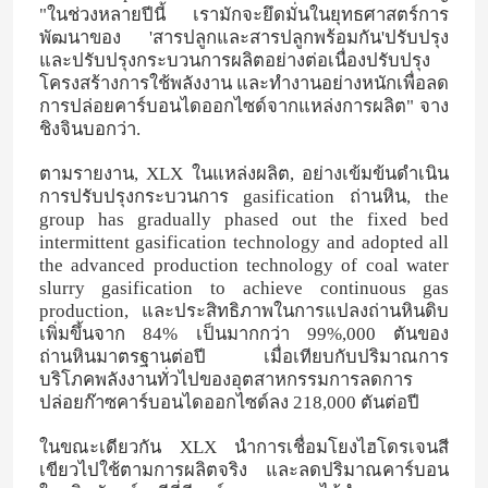
"ในช่วงหลายปีนี้ เรามักจะยึดมั่นในยุทธศาสตร์การ
พัฒนาของ 'สารปลูกและสารปลูกพร้อมกัน'ปรับปรุง
และปรับปรุงกระบวนการผลิตอย่างต่อเนื่องปรับปรุง
โครงสร้างการใช้พลังงาน และทํางานอย่างหนักเพื่อลด
การปล่อยคาร์บอนไดออกไซด์จากแหล่งการผลิต" จาง
ชิงจินบอกว่า.
ตามรายงาน, XLX ในแหล่งผลิต, อย่างเข้มข้นดําเนิน
การปรับปรุงกระบวนการ gasification ถ่านหิน, the
group has gradually phased out the fixed bed
intermittent gasification technology and adopted all
the advanced production technology of coal water
slurry gasification to achieve continuous gas
production, และประสิทธิภาพในการแปลงถ่านหินดิบ
เพิ่มขึ้นจาก 84% เป็นมากกว่า 99%,000 ตันของ
บ้าน
ถ่านหินมาตรฐานต่อปี เมื่อเทียบกับปริมาณการ
บริโภคพลังงานทั่วไปของอุตสาหกรรมการลดการ
ปล่อยก๊าซคาร์บอนไดออกไซด์ลง 218,000 ตันต่อปี
สินค้า
ในขณะเดียวกัน XLX นําการเชื่อมโยงไฮโดรเจนสี
เขียวไปใช้ตามการผลิตจริง และลดปริมาณคาร์บอน
วิดีโอ