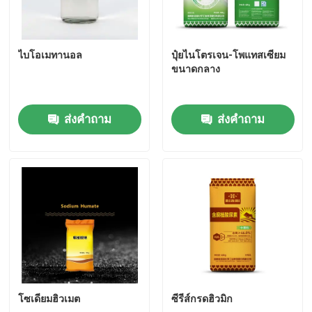
ไบโอเมทานอล
ปุ๋ยไนโตรเจน-โพแทสเซียม
ขนาดกลาง
ส่งคำถาม
ส่งคำถาม
โซเดียมฮิวเมต
ซีรีส์กรดฮิวมิก