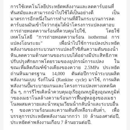
การใช้เทคโนโลยีประหยัดพลังงานและลดคาร์บอนที่
ทันสมัยและสามารถนําไปใช้ได้เป็นอย่างดี เป็น
มาตรการอีกหนึ่งในการทํางานที่ดีในกระบวนการลด
คาร์บอนมันเข้าใจว่ากลุ่มได้นําโครงการแปลงเตาอบ
การถ่ายทอดความร้อนที่ควบคุมไปใช้, โดยใช้
เทคโนโลยี "การถ่ายทอดความร้อน isothermal การ
แปลงโอนระยะ" เพื่อนําไปใช้การแปลงประหยัด
พลังงานของกระบวนการแปลงก๊าซิสั่นความดันของน้ํา
หิน,ลดความต้านทานของระบบได้อย่างมีประสิทธิภาพ
ปรับปรุงศักยภาพโดยรวมของอุปกรณ์การแปลง ใน
ขณะที่ผลิตภัณฑ์ข้างเคียงของควาย 2.5MPa ประหยัด
ถ่านหินมาตรฐาน 14,000 ตันต่อปีการนําระบบผลิต
พลังงานแบบ รังก์ไนน์ (Rankine cycle) มาใช้, การผลิต
พลังงานปั๊มระบายแกนและโครงการแปลงทางเทคนิค
อื่น ๆ, การรีไซเคิลน้ําควบคุมอุเรียอุณหภูมิสูงอุณหภูมิต่ํ
าของเมธาโนลล้างความร้อนการฟื้นฟูหอสูงของเมธา
โนลผสมควายและน้ําหมุนเวียนน้ํากลับน้ําและระบบอื่น
ๆ ของความร้อนและความดันที่เหลือระดับต่ํา, เพื่อ
บรรลุการประหยัดพลังงานมากกว่า 10 ล้านองศาต่อปี,
ประหยัดค่าพลังงานเกือบ 7 ล้านยวนต่อปี.