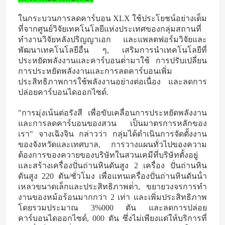
ในกระบวนการลดคาร์บอน XLX ใช้ประโยชน์อย่างเต็ม
สารปุ๋ยไนโตรเจน โปแตสเซียม
ที่จากศูนย์วิจัยเทคโนโลยีแห่งประเทศของกลุ่มสถานที่
ทํางานวิจัยหลังปริญญาเอก และแพลตฟอร์มวิจัยและ
พัฒนาเทคโนโลยีอื่น ๆ, เสริมการนําเทคโนโลยีที่
ปุ๋ยผสม
ประหยัดพลังงานและคาร์บอนต่ํามาใช้ การปรับเปลี่ยน
การประหยัดพลังงานและการลดคาร์บอนเพิ่ม
ประสิทธิภาพการใช้พลังงานอย่างต่อเนื่อง และลดการ
แคลเซียมแอมโมเนียมไนเตรต (CAN)
ปล่อยคาร์บอนไดออกไซด์.
"การมุ่งเน้นต่อรังสี เพื่อขับเคลื่อนการประหยัดพลังงาน
เมลามีน
และการลดคาร์บอนของสวน เป็นมาตรการหลักของ
เรา" จางเฉิงจิน กล่าวว่า กลุ่มได้ดําเนินการจัดตั้งงาน
ของจังหวัดและเทศบาล, การวางแผนทั่วไปของความ
ไบโอเมทานอล
ต้องการของควายของบริษัทในสวนเคมีที่บริษัทตั้งอยู่
และสร้างเครื่องปั่นถ่านหินดันสูง 2 เครื่อง ปั่นถ่านหิน
ดันสูง 220 ตัน/ชั่วโมง เพื่อแทนเครื่องปั่นถ่านหินดันน้ํา
ยูเรียเกรดยานยนต์
เหลวขนาดเล็กและประสิทธิภาพต่ํา, ขยายวงจรการทํา
งานของหม้อร้อนมากกว่า 2 เท่า และเพิ่มประสิทธิภาพ
โดยรวมประมาณ 3%000 ตัน และลดการปล่อย
พลาสติก POM
คาร์บอนไดออกไซด์, 000 ตัน ซึ่งไม่เพียงแต่ให้บริการที่