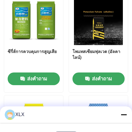
สารปุ๋ยไนโตรเจน โปแตสเซียม
ปุ๋ยผสม
ซีรี่ส์การควบคุมการสูญเสีย
โพแทสเซียมฟุลเวต (อัลคา
แคลเซียมแอมโมเนียมไนเตรต (CAN)
ไลน์)
เมลามีน
ส่งคำถาม
ส่งคำถาม
ไบโอเมทานอล
ยูเรียเกรดยานยนต์
XLX
พลาสติก POM