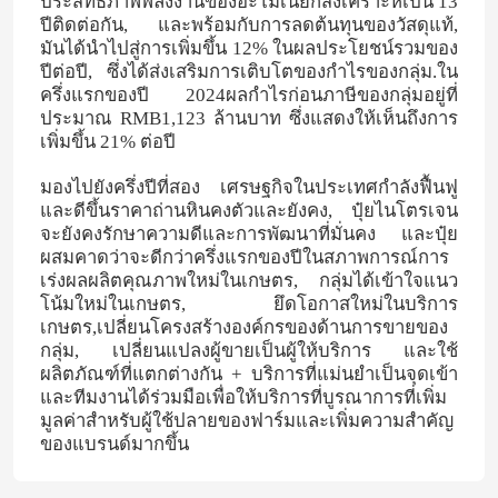
ประสิทธิภาพพลังงานของอะโมเนียกสังเคราะห์เป็น 13
ปีติดต่อกัน, และพร้อมกับการลดต้นทุนของวัสดุแท้,
มันได้นําไปสู่การเพิ่มขึ้น 12% ในผลประโยชน์รวมของ
ปีต่อปี, ซึ่งได้ส่งเสริมการเติบโตของกําไรของกลุ่ม.ใน
ครึ่งแรกของปี 2024ผลกําไรก่อนภาษีของกลุ่มอยู่ที่
ประมาณ RMB1,123 ล้านบาท ซึ่งแสดงให้เห็นถึงการ
เพิ่มขึ้น 21% ต่อปี
มองไปยังครึ่งปีที่สอง เศรษฐกิจในประเทศกําลังฟื้นฟู
และดีขึ้นราคาถ่านหินคงตัวและยังคง, ปุ๋ยไนโตรเจน
จะยังคงรักษาความดีและการพัฒนาที่มั่นคง และปุ๋ย
ผสมคาดว่าจะดีกว่าครึ่งแรกของปีในสภาพการณ์การ
เร่งผลผลิตคุณภาพใหม่ในเกษตร, กลุ่มได้เข้าใจแนว
โน้มใหม่ในเกษตร, ยึดโอกาสใหม่ในบริการ
เกษตร,เปลี่ยนโครงสร้างองค์กรของด้านการขายของ
บ้าน
กลุ่ม, เปลี่ยนแปลงผู้ขายเป็นผู้ให้บริการ และใช้
ผลิตภัณฑ์ที่แตกต่างกัน + บริการที่แม่นยําเป็นจุดเข้า
และทีมงานได้ร่วมมือเพื่อให้บริการที่บูรณาการที่เพิ่ม
มูลค่าสําหรับผู้ใช้ปลายของฟาร์มและเพิ่มความสําคัญ
สินค้า
ของแบรนด์มากขึ้น
วิดีโอ