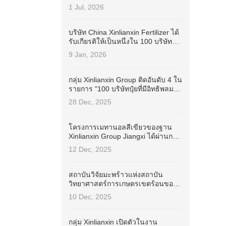
Industry Stewardship Champion
1 Jul, 2026
(ISC)
บริษัท China Xinlianxin Fertilizer ได้
รับเกียรติให้เป็นหนึ่งใน 100 บริษัทจด
ทะเบียนของจีนที่มีแนวปฏิบัติด้าน
9 Jan, 2026
ESG ที่ดีที่สุดในปี 2025 โดย Wind
กลุ่ม Xinlianxin Group ติดอันดับ 4 ใน
รายการ "100 บริษัทปุ๋ยที่มีอิทธิพลมาก
ที่สุดในประเทศจีน ประจำปี 2025"
28 Dec, 2025
โครงการเมทานอลสีเขียวของฐาน
Xinlianxin Group Jiangxi ได้ผ่านการ
รับรอง International Sustainable
12 Dec, 2025
Development and Carbon
Certification (ISCC EU) สำเร็จ
สถาบันวิจัยมะพร้าวแห่งสถาบัน
วิทยาศาสตร์การเกษตรเขตร้อนของ
จีนได้ลงนามในสัญญาความร่วมมือ
10 Dec, 2025
กับกลุ่ม Xinlianxin เพื่อพัฒนากุญแจ
สำคัญของปุ๋ยเฉพาะสำหรับมะพร้าว
กลุ่ม Xinlianxin เปิดตัวในงาน