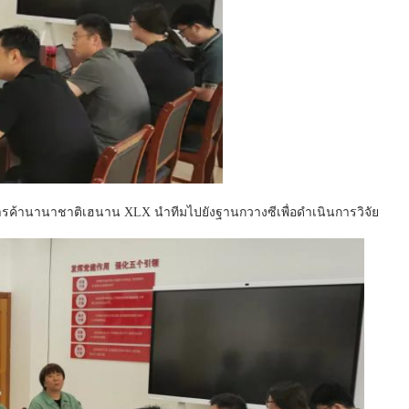
ัทการค้านานาชาติเฮนาน XLX นําทีมไปยังฐานกวางซีเพื่อดําเนินการวิจัย