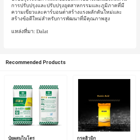
การปรับปรุงและปรับปรุงอุตสาหกรรมและภูมิภาคที่มี
ความเขียวและคาร์บอนต่ําสร้างแรงผลักดันใหม่และ
สารปุ๋ยไนโตรเจน โปแตสเซียม
สร้างข้อดีใหม่สําหรับการพัฒนาที่มีคุณภาพสูง
แหล่งที่มา: Dalat
ปุ๋ยผสม
แคลเซียมแอมโมเนียมไนเตรต (CAN)
Recommended Products
เมลามีน
ไบโอเมทานอล
ยูเรียเกรดยานยนต์
พลาสติก POM
ปุ๋ยผสมไนโตร
กรดฮิวมิก