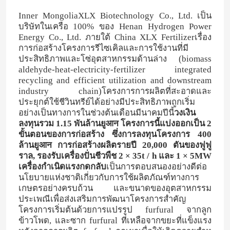
Inner MongoliaXLX Biotechnology Co., Ltd. เป็น
บริษัทในเครือ 100% ของ Henan Hydrogen Power
Energy Co., Ltd. ภายใต้ China XLX Fertilizerเรื่อง
การก่อสร้างโครงการรีไซเคิลและการใช้งานที่มี
ประสิทธิภาพและโซ่อุตสาหกรรมด้านล่าง (biomass
aldehyde-heat-electricity-fertilizer integrated
recycling and efficient utilization and downstream
industry chain)โครงการการผลิตที่สะอาดและ
ประยุกต์ใช้ชีวินทรีย์ได้อย่างมีประสิทธิภาพถูกเริ่ม
อย่างเป็นทางการในช่วงต้นเดือนมีนาคมปีนี้
วงเงิน
ลงทุนรวม 1.15 พันล้านยูआन โครงการนี้แบ่งออกเป็น 2
ขั้นตอนของการก่อสร้าง ซึ่งการลงทุนโครงการ 400
ล้านยูआन การก่อสร้างผลิตรายปี 20,000 ตันของฟูฟู
ราล, รองรับเครื่องปั่นชีวพืช 2 × 35t / h และ 1 × 5MW
เครื่องกําเนิดแรงกดกลับ
เป็นการตอบสนองอย่างดีต่อ
นโยบายแห่งชาติเกี่ยวกับการใช้ผลิตภัณฑ์ทางการ
เกษตรอย่างครบถ้วน และขนาดของอุตสาหกรรม
ประเพณีเพื่อส่งเสริมการพัฒนาโครงการสําคัญ
โครงการเริ่มต้นด้วยการแปรรูป furfural จากลูก
ข้าวโพด, และซาก furfural ที่เหลือจากขยะที่แข็งแรง