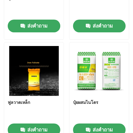
เฟอร์ฟูริลแอลกอฮอล์
ส่งคำถาม
ส่งคำถาม
ทบ
กรดฮิวมิก
ฟูลวาตเหล็ก
ปุ๋ยผสมไนโตร
ส่งคำถาม
ส่งคำถาม