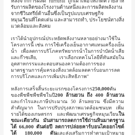
หลังจากการผลิต furfural ถูกเผาเพื่อให้เกิดควายสําห
รับการผลิตของโรงงานด้านหนึ่งและการผลิตพลังงาน
จากชีวินทรีย์ด้านอื่นซึ่งเป็นรูปแบบเศรษฐกิจ
หมุนเวียนที่โดดเด่น และสามารถทํา, ประโยชน์ทางสิ่ง
แวดล้อมและสังคม
เราได้นําอุปกรณ์ประหยัดพลังงานหลายอย่างมาใช้ใน
โครงการนี้ เช่น การใช้เครื่องเย็นอากาศแทนเครื่องเย็น
น้ํา เพื่อลดการบริโภคทรัพยากรน้ําในการบําบัดน้ําเสีย
และก๊าซเสีย, เราเลือกเทคโนโลยีที่ทันสมัยใน
อุตสาหกรรมและตอบสนองความต้องการของ
มาตรฐานการคุ้มครองสิ่งแวดล้อมลดคาร์บอนการลด
การบริโภคและการเพิ่มประสิทธิภาพ"
250,000
หลังการเสร็จสิ้นระยะแรกของโครงการ
ตัน
บ้าน
200 ล้านยวน ถึง 400 ล้านยวน
ของพืชพืชพืชพืชในปี
และกําไรและภาษีประมาณ 50 ล้านหยวน ซึ่งมีความ
สําคัญมาก ในการปรับปรุงสภาพแวดล้อมชนบท เพิ่ม
ใน
สินค้า
รายได้ของเกษตรกร และพัฒนาเศรษฐกิจหมุนเวียน
ขณะเดียวกัน มันสามารถลดการใช้ถ่านหินมาตรฐาน
ได้ 66,000 ตันต่อปี ลดการปล่อยคาร์บอนไดออกไซด์
ได้ 180,000 ตัน
วิดีโอ
และส่งเสริมการทําตามเป้าหมาย