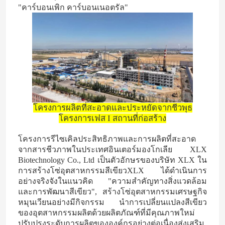
"คาร์บอนเพิก คาร์บอนเนอตรัล"
เกี่ยวกับเรา
ทัวร์โรงงาน
ควบคุมคุณภาพ
โครงการผลิตที่สะอาดและประหยัดจากชีวพุธ
โครงการเฟส I สถานที่ก่อสร้าง
ติดต่อเรา
โครงการรีไซเคิลประสิทธิภาพและการผลิตที่สะอาด
จากสารชีวภาพในประเทศอินเตอร์มองโกเลีย XLX
ข่าว
Biotechnology Co., Ltd เป็นตัวอักษรของบริษัท XLX ใน
การสร้างโซ่อุตสาหกรรมสีเขียวXLX ได้ดําเนินการ
อย่างจริงจังในแนวคิด "ความสําคัญทางสิ่งแวดล้อม
กรณี
และการพัฒนาสีเขียว", สร้างโซ่อุตสาหกรรมเศรษฐกิจ
หมุนเวียนอย่างมีกิจกรรม นําการเปลี่ยนแปลงสีเขียว
ของอุตสาหกรรมผลิตด้วยผลิตภัณฑ์ที่มีคุณภาพใหม่
ยูเรีย
ปรับปรุงระดับการผลิตขององค์กรอย่างต่อเนื่องส่งเสริม