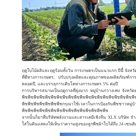
ฤดูใบไม้ผลิและฤดูร้อนทั้งวัน การเกษตรเป็นแนวแรก ปีนี้ จั
ที่ดีทางการเกษตร, ปรับปรุงผลิตและคุณภาพของผลิตภัณฑ์
ตลอดปี, และบรรลุการเติบโตทางการเกษตร 5% ต่อปี
การบริหารสนามเป็นฤดูกาลที่ยุ่งมาก หมู่บ้านกวางเฟง จังหวั
พืชพืชพืชพืชพืชพืชพืชพืชพืชพืชพืชพืชพืชพืชพืชพืชพืชพืชพืชพื
พืชพืชพืชพืชพืชพืชพืชกรุณาใช้เวลาในการป้องกันพืชชาวหมู่บ้
พืชพืชพืชพืชพืชพืชพืชพืชพืชพืชพืชพืชพืชพืชพืช
จากนั้นก็มาที่บริษัทพลังงานและสารเคมีเชิงจีน XLX บริษัท 
ใส่ในดินแสดงให้เห็นว่าความสูงของลูกพืชผ้าใบได้ถึง 24 เซนติ