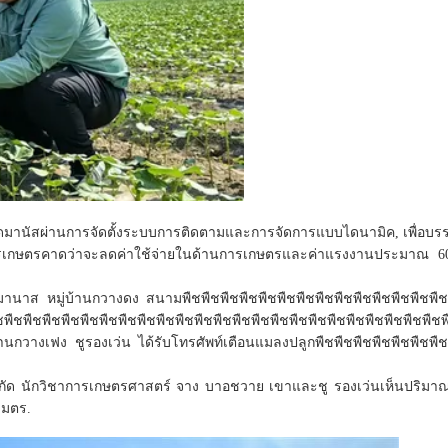
งหวัดมานัสผ่านการจัดตั้งระบบการติดตามและการจัดการแบบไดนามิค, เพื่อบร
การเกษตรคาดว่าจะลดค่าใช้จ่ายในด้านการเกษตรและค่าแรงงานประมาณ 
ดมานาส หมู่บ้านกวางดง สนามพืชพืชพืชพืชพืชพืชพืชพืชพืชพืชพืชพืชพืชพืช
ชพืชพืชพืชพืชพืชพืชพืชพืชพืชพืชพืชพืชพืชพืชพืชพืชพืชพืชพืชพืชพืชพืชพืชพ
านกวางเฟง ชูรองเว่น ได้รับโทรศัพท์เตือนแมลงปลูกพืชพืชพืชพืชพืชพืชพืช
จํากัด นักวิชาการเกษตรศาสตร์ จาง บาอชวาย เขาและชู รองเว่นเห็นปริมาณ
เมตร.