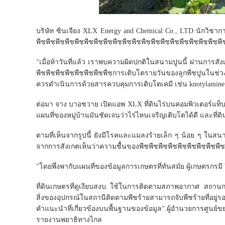
บริษัท ซินเจียง XLX Energy and Chemical Co., LTD นักวิ
พืชพืชพืชพืชพืชพืชพืชพืชพืชพืชพืชพืชพืชพืชพืชพืชพืชพืชพืชพื
"เมื่อห้าวันที่แล้ว เราพบความผิดปกติในสนามปูนนี้ ผ่านการสั
พืชพืชพืชพืชพืชพืชพืชพืชการเติบโตรายวันของลูกพืชปูนใน
ควรดําเนินการด้วยสารควบคุมการเติบโตเคมี เช่น knotylamin
ต่อมา จาง บาอชวาย เปิดแอพ XLX ที่ดินไร่บนคอมพิวเตอร์แท็
แผนที่ของหมู่บ้านมันชัดเจนว่าไร่ไหนเจริญเติบโตได้ดี และที่ด
ตามที่เห็นจากรูปนี้ ยังมีโรคและแมลงร้ายเล็ก ๆ น้อย ๆ ในส
จากการสังเกตเห็นว่าความชื้นของพืชพืชพืชพืชพืชพืชพืชพืชพืช
"โดยพึ่งพากับแผนที่ของข้อมูลการเกษตรที่ทันสมัย ผู้เกษตรกรมี 'แ
ที่ดินเกษตรที่ดูเงียบสงบ ใช้ในการติดตามสภาพอากาศ สถาน
สิ่งของอุปกรณ์ในสถานีติดตามพืชร้ายสามารถจับพืชร้ายที่อยู่รอบ
คําแนะนําที่เกี่ยวข้องบนพื้นฐานของข้อมูล".ผู้อํานวยการศูนย
รายงานพยาธิทางไกล