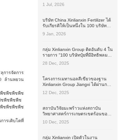
Industry Stewardship Champion
1 Jul, 2026
(ISC)
บริษัท China Xinlianxin Fertilizer ได้
รับเกียรติให้เป็นหนึ่งใน 100 บริษัทจด
ทะเบียนของจีนที่มีแนวปฏิบัติด้าน
9 Jan, 2026
ESG ที่ดีที่สุดในปี 2025 โดย Wind
กลุ่ม Xinlianxin Group ติดอันดับ 4 ใน
รายการ "100 บริษัทปุ๋ยที่มีอิทธิพลมาก
ที่สุดในประเทศจีน ประจำปี 2025"
28 Dec, 2025
รลุการจัดการ
โครงการเมทานอลสีเขียวของฐาน
60 ล้านหยวน
Xinlianxin Group Jiangxi ได้ผ่านการ
รับรอง International Sustainable
12 Dec, 2025
พืชพืชพืชพืช
Development and Carbon
ืชพืชพืชพืช
Certification (ISCC EU) สำเร็จ
พืชพืชพืชพืช
สถาบันวิจัยมะพร้าวแห่งสถาบัน
วิทยาศาสตร์การเกษตรเขตร้อนของ
จีนได้ลงนามในสัญญาความร่วมมือ
การเติบโตที่
10 Dec, 2025
กับกลุ่ม Xinlianxin เพื่อพัฒนากุญแจ
สำคัญของปุ๋ยเฉพาะสำหรับมะพร้าว
กลุ่ม Xinlianxin เปิดตัวในงาน