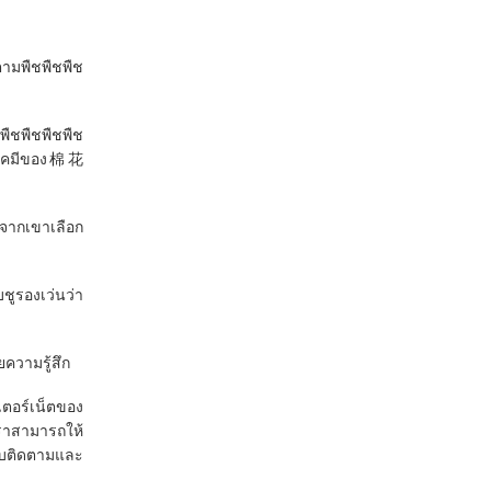
ามพืชพืชพืช
พืชพืชพืชพืช
ุมเคมีของ棉花
งจากเขาเลือก
ชูรองเว่นว่า
ยความรู้สึก
ตอร์เน็ตของ
ะเราสามารถให้
ะบบติดตามและ