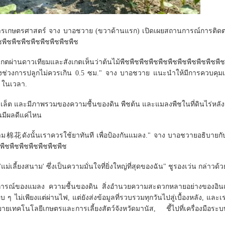
ชาการเกษตรศาสตร์ จาง บาอชวาย (ขวาด้านแรก) เปิดเผยสถานการณ์การติดต
ชพืชพืชพืชพืชพืชพืชพืชพืช
งเกตผ่านดาวเทียมและสังเกตเห็นว่าต้นไม้พืชพืชพืชพืชพืชพืชพืชพืชพืชพืชพืช
ช่วงช่วงการปลูกไม่ควรเกิน 0.5 ซม." จาง บาอชวาย แนะนําให้มีการควบค
e ในเวลา.
บเล็ต และมีภาพรวมของความชื้นของดิน พืชต้น และแมลงพืชในที่ดินไร่หลั
ินมีผลดีแค่ไหน
นาม棉花ดังนั้นเราควรใช้ยาทันที เพื่อป้องกันแมลง." จาง บาอชวายอธิบายกับ
พืชพืชพืชพืชพืชพืชพืช
ม่เลี้ยงสนาม' ซึ่งเป็นความมั่นใจที่ยิ่งใหญ่ที่สุดของฉัน" ชูรองเว่น กล่าวด้ว
การณ์ของแมลง ความชื้นของดิน สิ่งอํานวยความสะดวกหลายอย่างของอินเ
 ๆ ไม่เพียงแต่ผ่านไฟ, แต่ยังส่งข้อมูลที่รวบรวมทุกวันไปสู่เบื้องหลัง, แล
์ขยายเทคโนโลยีเกษตรและการเลี้ยงสัตว์จังหวัดมานัส, ชี้ไปที่เครื่องมือร