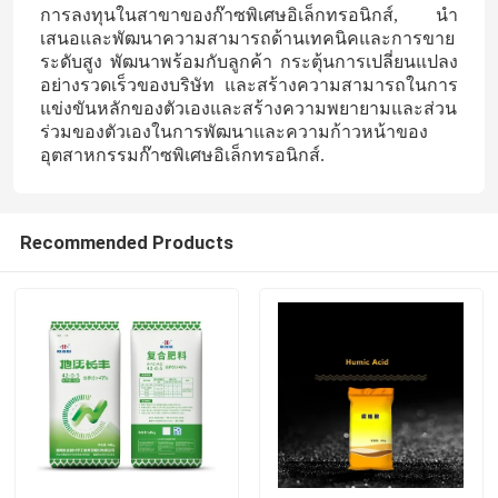
การลงทุนในสาขาของก๊าซพิเศษอิเล็กทรอนิกส์, นํา
เสนอและพัฒนาความสามารถด้านเทคนิคและการขาย
สารปุ๋ยไนโตรเจน โปแตสเซียม
ระดับสูง พัฒนาพร้อมกับลูกค้า กระตุ้นการเปลี่ยนแปลง
อย่างรวดเร็วของบริษัท และสร้างความสามารถในการ
แข่งขันหลักของตัวเองและสร้างความพยายามและส่วน
ปุ๋ยผสม
ร่วมของตัวเองในการพัฒนาและความก้าวหน้าของ
อุตสาหกรรมก๊าซพิเศษอิเล็กทรอนิกส์.
แคลเซียมแอมโมเนียมไนเตรต (CAN)
Recommended Products
เมลามีน
ไบโอเมทานอล
ยูเรียเกรดยานยนต์
พลาสติก POM