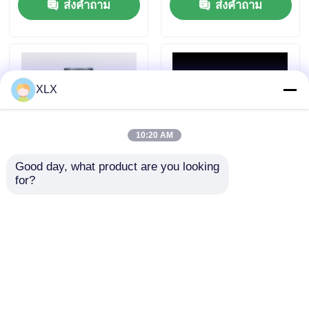
ส่งคำถาม
ส่งคำถาม
XLX
10:20 AM
Good day, what product are you looking 
for?
ทบ
DD-กรดฟุลวิค (ความ
ต้านทานต่อน้ำกระด้าง
50DH°)
ส่งคำถาม
ส่งคำถาม
บ้าน
เกี่ยวกับเรา
ติดต่อเรา
Desktop Site