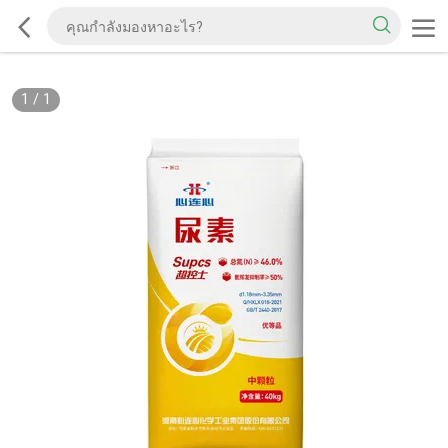
1
/
1