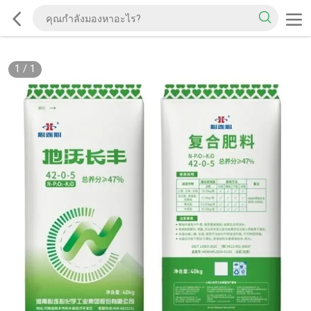
1
/
1