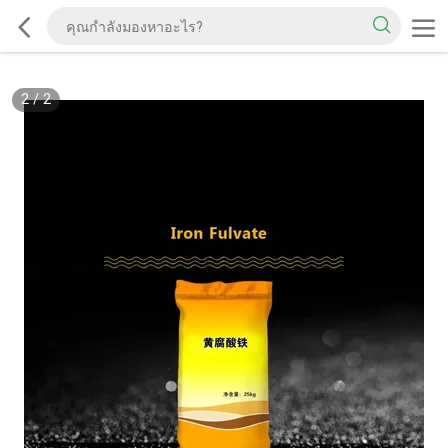
2
/
2