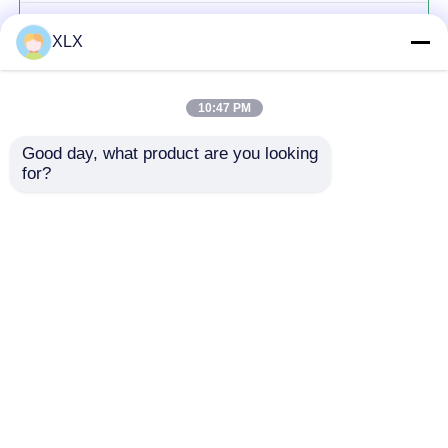
ฟูลวาตเหล็ก
XLX
10:47 PM
Good day, what product are you looking 
for?
চালিয়ে
แนะนำผลิตภัณฑ์
บ้าน
เกี่ยวกับเรา
ติดต่อเรา
Desktop Site
แผนผังเว็บไซต์
นโยบายความเป็นส่วนตัว