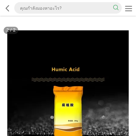
2
/
2