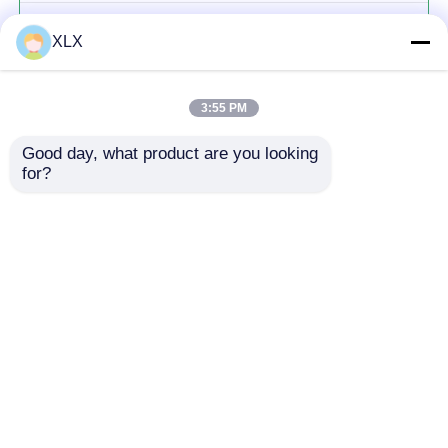
กรดฮิวมิก
XLX
3:55 PM
Good day, what product are you looking 
for?
চালিয়ে
แนะนำผลิตภัณฑ์
บ้าน
เกี่ยวกับเรา
ติดต่อเรา
Desktop Site
แผนผังเว็บไซต์
นโยบายความเป็นส่วนตัว