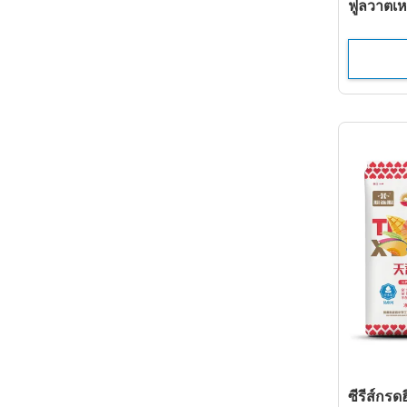
ฟูลวาตเห
ซีรีส์กรด