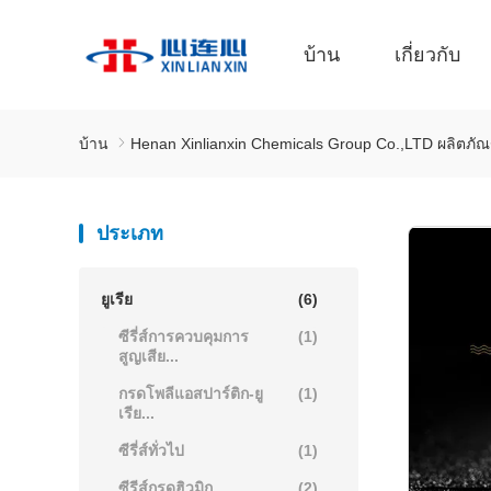
บ้าน
เกี่ยวกับ
บ้าน
Henan Xinlianxin Chemicals Group Co.,LTD ผลิตภั
ประเภท
ยูเรีย
(6)
ซีรี่ส์การควบคุมการ
(1)
สูญเสีย...
กรดโพลีแอสปาร์ติก-ยู
(1)
เรีย...
ซีรี่ส์ทั่วไป
(1)
ซีรีส์กรดฮิวมิก...
(2)