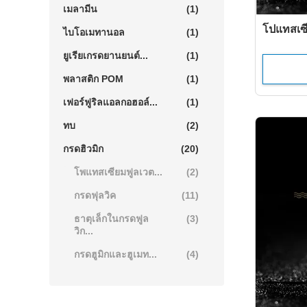
เมลามีน
(1)
โปแทสเซ
ไบโอเมทานอล
(1)
ยูเรียเกรดยานยนต์...
(1)
พลาสติก POM
(1)
เฟอร์ฟูริลแอลกอฮอล์...
(1)
ทบ
(2)
กรดฮิวมิก
(20)
โพแทสเซียมฟูลเวต...
(2)
กรดฟุลวิค
(11)
ธาตุเล็กในกรดฟูล
(3)
วิก...
กรดฮูมิกและฮูเมท...
(4)