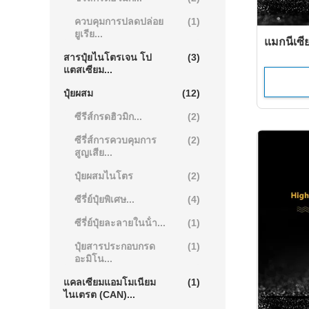
ควบคุมการปลดปล่อย
(1)
ยูเรีย...
แมกนีเซี
สารปุ๋ยไนโตรเจน โป
(3)
แตสเซียม...
ปุ๋ยผสม
(12)
ซีรีส์กรดฮิวมิก...
(2)
ซีรี่ส์การควบคุมการ
(2)
สูญเสีย...
ปุ๋ยผสมไนโตร
(2)
ซีรี่ย์ปุ๋ยพิเศษ...
(4)
ซีรี่ย์ปุ๋ยละลายในน้ํา...
(1)
ปุ๋ยสารประกอบกรด
(1)
อะมิโน...
แคลเซียมแอมโมเนียม
(1)
ไนเตรต (CAN)...