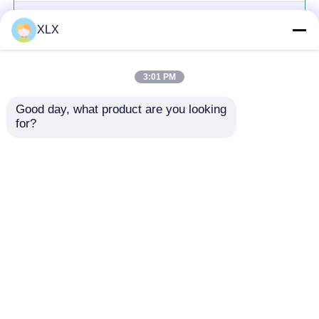
แมกนีเซียมฟุลวาท
XLX
3:01 PM
Good day, what product are you looking 
for?
চালিয়ে
แนะนำผลิตภัณฑ์
บ้าน
เกี่ยวกับเรา
ติดต่อเรา
Desktop Site
แผนผังเว็บไซต์
นโยบายความเป็นส่วนตัว