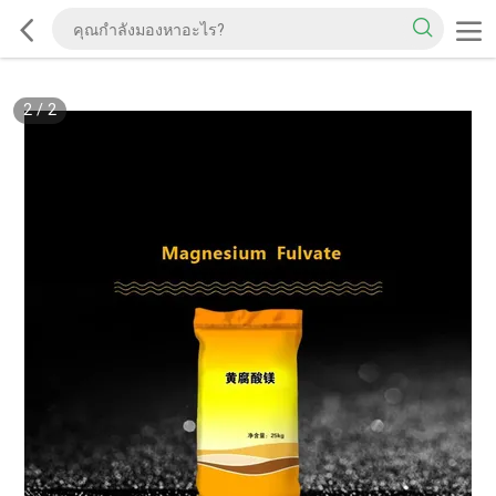
2
/
2